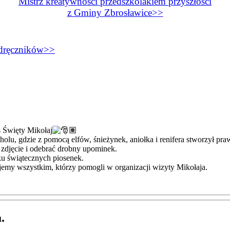
Mistrz kreatywności przedszkolakiem przyszłości
z Gminy Zbrosławice>>
dręczników>>
s Święty Mikołaj
holu, gdzie z
pomocą elfów, śnieżynek, aniołka i renifera stworzył pra
 zdjęcie i odebrać drobny upominek.
ku świątecznych piosenek.
ujemy wszystkim, którzy pomogli w organizacji wizyty Mikołaja.
.