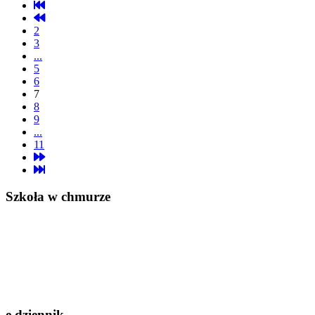
2
3
...
5
6
7
8
9
...
11
Szkoła w chmurze
e dziennik