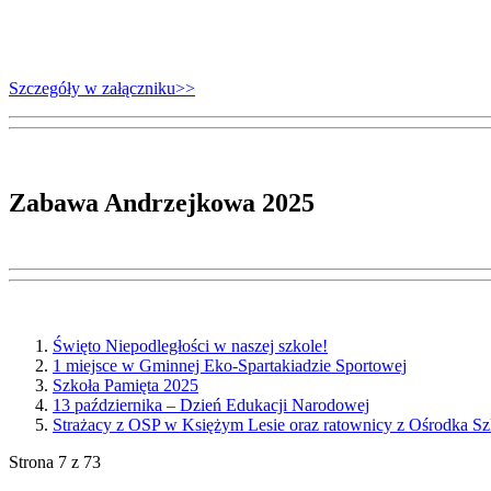
Szczegóły w załączniku>>
Zabawa Andrzejkowa 2025
Święto Niepodległości w naszej szkole!
1 miejsce w Gminnej Eko-Spartakiadzie Sportowej
Szkoła Pamięta 2025
13 października – Dzień Edukacji Narodowej
Strażacy z OSP w Księżym Lesie oraz ratownicy z Ośrodka Sz
Strona 7 z 73