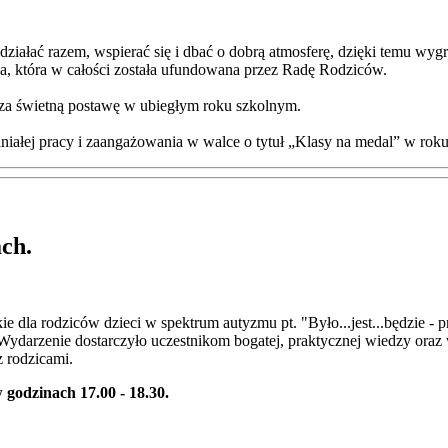
ziałać razem, wspierać się i dbać o dobrą atmosferę, dzięki temu wyg
a, która w całości została ufundowana przez Radę Rodziców.
 za świetną postawę w ubiegłym roku szkolnym.
aniałej pracy i zaangażowania w walce o tytuł „Klasy na medal” w ro
ch.
e dla rodziców dzieci w spektrum autyzmu pt. "Było...jest...będzie -
ej. Wydarzenie dostarczyło uczestnikom bogatej, praktycznej wiedzy o
z rodzicami.
w godzinach 17.00 - 18.30.