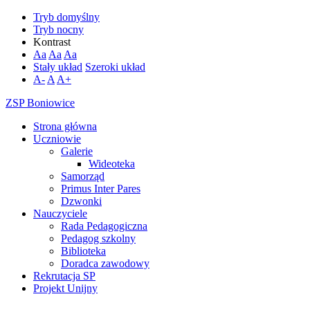
Tryb domyślny
Tryb nocny
Kontrast
Aa
Aa
Aa
Stały układ
Szeroki układ
A-
A
A+
ZSP Boniowice
Strona główna
Uczniowie
Galerie
Wideoteka
Samorząd
Primus Inter Pares
Dzwonki
Nauczyciele
Rada Pedagogiczna
Pedagog szkolny
Biblioteka
Doradca zawodowy
Rekrutacja SP
Projekt Unijny