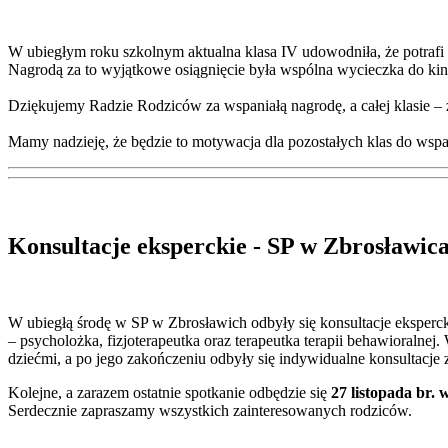
W ubiegłym roku szkolnym aktualna klasa IV udowodniła, że potrafi d
Nagrodą za to wyjątkowe osiągnięcie była wspólna wycieczka do kin
Dziękujemy Radzie Rodziców za wspaniałą nagrodę, a całej klasie –
Mamy nadzieję, że będzie to motywacja dla pozostałych klas do wsp
Konsultacje eksperckie - SP w Zbrosławica
W ubiegłą środę w SP w Zbrosławich odbyły się konsultacje ekspercki
– psycholożka, fizjoterapeutka oraz terapeutka terapii behawioraln
dziećmi, a po jego zakończeniu odbyły się indywidualne konsultacje 
Kolejne, a zarazem ostatnie spotkanie odbędzie się
27 listopada br. 
Serdecznie zapraszamy wszystkich zainteresowanych rodziców.