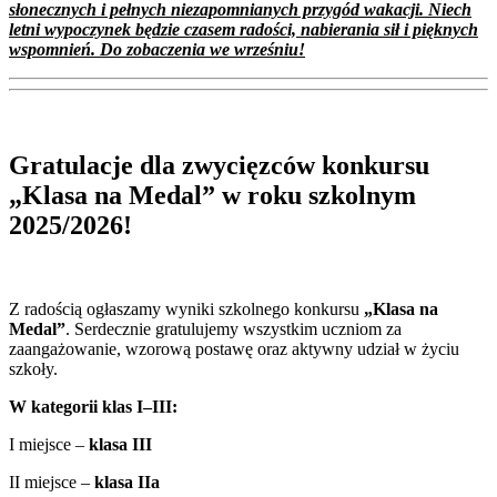
słonecznych i pełnych niezapomnianych przygód wakacji. Niech
letni wypoczynek będzie czasem radości, nabierania sił i pięknych
wspomnień. Do zobaczenia we wrześniu!
Gratulacje dla zwycięzców konkursu
„Klasa na Medal” w roku szkolnym
2025/2026!
Z radością ogłaszamy wyniki szkolnego konkursu
„Klasa na
Medal”
. Serdecznie gratulujemy wszystkim uczniom za
zaangażowanie, wzorową postawę oraz aktywny udział w życiu
szkoły.
W kategorii klas I–III:
I miejsce –
klasa III
II miejsce –
klasa IIa