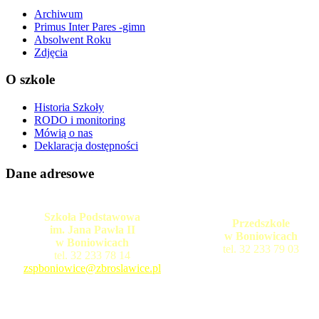
Archiwum
Primus Inter Pares -gimn
Absolwent Roku
Zdjęcia
O szkole
Historia Szkoły
RODO i monitoring
Mówią o nas
Deklaracja dostępności
Dane adresowe
Szkoła Podstawowa
Przedszkole
im. Jana Pawła II
w Boniowicach
w Boniowicach
tel. 32 233 79 03
tel. 32 233 78 14
zspboniowice@zbroslawice.pl