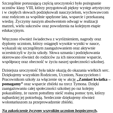
Szczególnie poruszającą częścią uroczystości było pożegnanie
uczniów klasy VIII, którzy przygotowali piękny występ artystyczny
i w ciepłych słowach podziękowali nauczycielom, wychowawcom
oraz rodzicom za wspólnie spędzone lata, wsparcie i przekazaną
wiedzę. Życzymy naszym absolwentom odwagi w realizacji
marzeń, wielu sukcesów oraz powodzenia na kolejnym etapie
edukacyjnym.
Wręczono również świadectwa z wyróżnieniem, nagrody oraz
dyplomy uczniom, którzy osiągnęli wysokie wyniki w nauce,
wykazali się szczególnym zaangażowaniem oraz aktywnie
uczestniczyli w życiu szkoły. Słowa uznania i podziękowania
skierowano również do rodziców za ich nieocenione wsparcie,
współpracę oraz obecność w życiu naszej społeczności szkolnej.
Dzisiejsza uroczystość była także okazją do okazania wielkich serc.
Dziękujemy wszystkim Rodzicom, Uczniom, Nauczycielom i
Pracownikom szkoły za włączenie się w akcję
„Zamiast kwiatka –
pomagamy”
oraz wsparcie zbiórki na rzecz Tymona. Dzięki
zaangażowaniu całej społeczności szkolnej po raz kolejny
pokazaliśmy, że razem potrafimy nieść realną pomoc tym, którzy
najbardziej jej potrzebują. Serdecznie dziękujemy również
wolontariuszom za przeprowadzenie zbiórki.
Na zakończenie życzymy wszystkim uczniom bezpiecznych,