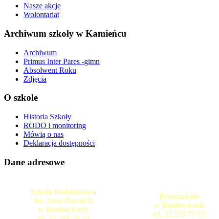
Nasze akcje
Wolontariat
Archiwum szkoły w Kamieńcu
Archiwum
Primus Inter Pares -gimn
Absolwent Roku
Zdjęcia
O szkole
Historia Szkoły
RODO i monitoring
Mówią o nas
Deklaracja dostępności
Dane adresowe
Szkoła Podstawowa
Przedszkole
im. Jana Pawła II
w Boniowicach
w Boniowicach
tel. 32 233 79 03
tel. 32 233 78 14