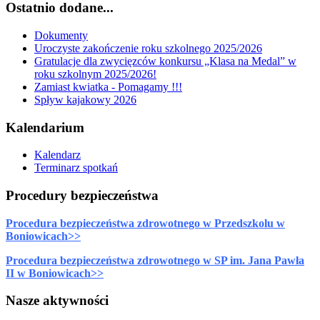
Ostatnio dodane...
Dokumenty
Uroczyste zakończenie roku szkolnego 2025/2026
Gratulacje dla zwycięzców konkursu „Klasa na Medal” w
roku szkolnym 2025/2026!
Zamiast kwiatka - Pomagamy !!!
Spływ kajakowy 2026
Kalendarium
Kalendarz
Terminarz spotkań
Procedury bezpieczeństwa
Procedura bezpieczeństwa zdrowotnego w Przedszkolu w
Boniowicach>>
Procedura bezpieczeństwa zdrowotnego w SP im. Jana Pawła
II w Boniowicach>>
Nasze aktywności