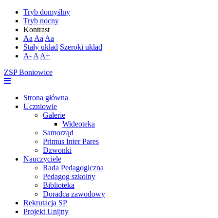
Tryb domyślny
Tryb nocny
Kontrast
Aa
Aa
Aa
Stały układ
Szeroki układ
A-
A
A+
ZSP Boniowice
Strona główna
Uczniowie
Galerie
Wideoteka
Samorząd
Primus Inter Pares
Dzwonki
Nauczyciele
Rada Pedagogiczna
Pedagog szkolny
Biblioteka
Doradca zawodowy
Rekrutacja SP
Projekt Unijny