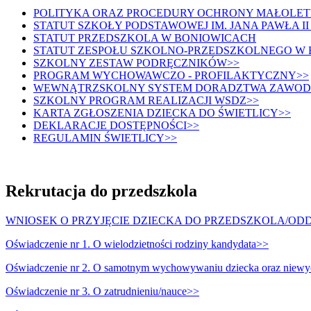
POLITYKA ORAZ PROCEDURY OCHRONY MAŁOLETNICH 
STATUT SZKOŁY PODSTAWOWEJ IM. JANA PAWŁA I
STATUT PRZEDSZKOLA W BONIOWICACH
STATUT ZESPOŁU SZKOLNO-PRZEDSZKOLNEGO W
SZKOLNY ZESTAW PODRĘCZNIKÓW>>
PROGRAM WYCHOWAWCZO - PROFILAKTYCZNY>>
WEWNĄTRZSKOLNY SYSTEM DORADZTWA ZAWO
SZKOLNY PROGRAM REALIZACJI WSDZ>>
KARTA ZGŁOSZENIA DZIECKA DO ŚWIETLICY>>
DEKLARACJE DOSTĘPNOŚCI>>
REGULAMIN ŚWIETLICY>>
Rekrutacja do przedszkola
WNIOSEK O PRZYJĘCIE DZIECKA DO PRZEDSZKOLA/OD
Oświadczenie nr 1. O wielodzietności rodziny kandydata>>
Oświadczenie nr 2. O samotnym wychowywaniu dziecka oraz niewy
Oświadczenie nr 3. O zatrudnieniu/nauce>>