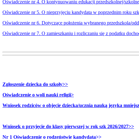
Oświadczenie nr 4. O kontynuowaniu edukacji przedszkolnej/szkolne
Oświadczenie nr 5. O nieprzyjęciu kandydata w poprzednim roku sz
Oświadczenie nr 6. Dotyczące położenia wybranego przedszkola/odd
Oświadczenie nr 7. O zamieszkaniu i rozliczaniu się z podatku doc
Zgłoszenie dziecka do szkoły>>
Oświadczenie o woli nauki religii>
Wniosek rodziców o objęcie dziecka/ucznia nauką języka mniejs
Wniosek o przyjęcie do klasy pierwszej w rok szk 2026/2027>>
Nr 1 Oświadczenie o rodzeństwie kandydata>>