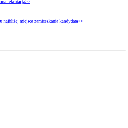
ona rekrutacja>>
 najbliżej miejsca zamieszkania kandydata>>