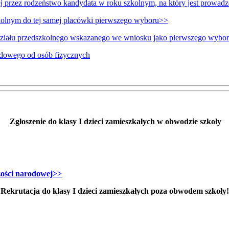
j przez rodzeństwo kandydata w roku szkolnym, na który jest prowadz
kolnym do tej samej placówki pierwszego wyboru>>
ziału przedszkolnego wskazanego we wniosku jako pierwszego wyboru
hodowego od osób fizycznych
Zgłoszenie do klasy I dzieci zamieszkałych w obwodzie szkoły
zości narodowej>>
Rekrutacja do klasy I dzieci zamieszkałych poza obwodem szkoły!