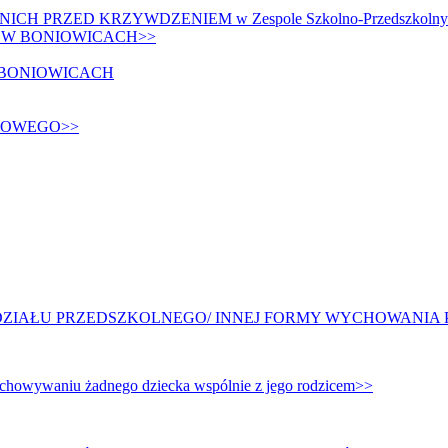
PRZED KRZYWDZENIEM w Zespole Szkolno-Przedszkolnym 
I W BONIOWICACH>>
 BONIOWICACH
DOWEGO>>
DZIAŁU PRZEDSZKOLNEGO/ INNEJ FORMY WYCHOWANIA P
chowywaniu żadnego dziecka wspólnie z jego rodzicem>>