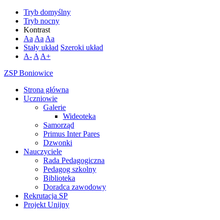
Tryb domyślny
Tryb nocny
Kontrast
Aa
Aa
Aa
Stały układ
Szeroki układ
A-
A
A+
ZSP Boniowice
Strona główna
Uczniowie
Galerie
Wideoteka
Samorząd
Primus Inter Pares
Dzwonki
Nauczyciele
Rada Pedagogiczna
Pedagog szkolny
Biblioteka
Doradca zawodowy
Rekrutacja SP
Projekt Unijny