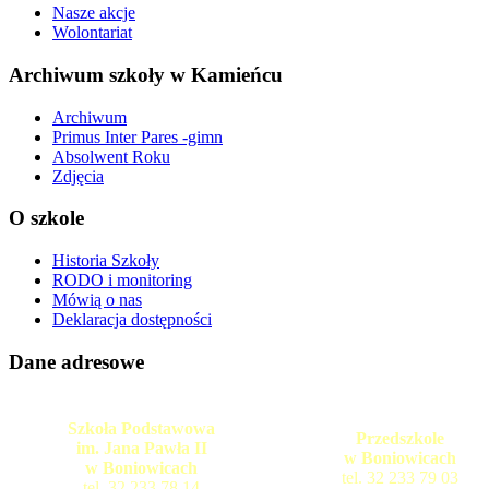
Nasze akcje
Wolontariat
Archiwum szkoły w Kamieńcu
Archiwum
Primus Inter Pares -gimn
Absolwent Roku
Zdjęcia
O szkole
Historia Szkoły
RODO i monitoring
Mówią o nas
Deklaracja dostępności
Dane adresowe
Szkoła Podstawowa
Przedszkole
im. Jana Pawła II
w Boniowicach
w Boniowicach
tel. 32 233 79 03
tel. 32 233 78 14