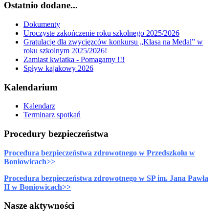
Ostatnio dodane...
Dokumenty
Uroczyste zakończenie roku szkolnego 2025/2026
Gratulacje dla zwycięzców konkursu „Klasa na Medal” w
roku szkolnym 2025/2026!
Zamiast kwiatka - Pomagamy !!!
Spływ kajakowy 2026
Kalendarium
Kalendarz
Terminarz spotkań
Procedury bezpieczeństwa
Procedura bezpieczeństwa zdrowotnego w Przedszkolu w
Boniowicach>>
Procedura bezpieczeństwa zdrowotnego w SP im. Jana Pawła
II w Boniowicach>>
Nasze aktywności