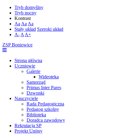
Tryb domyślny
Tryb nocny
Kontrast
Aa
Aa
Aa
Stały układ
Szeroki układ
A-
A
A+
ZSP Boniowice
Strona główna
Uczniowie
Galerie
Wideoteka
Samorząd
Primus Inter Pares
Dzwonki
Nauczyciele
Rada Pedagogiczna
Pedagog szkolny
Biblioteka
Doradca zawodowy
Rekrutacja SP
Projekt Unijny