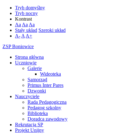
Tryb domyślny
Tryb nocny
Kontrast
Aa
Aa
Aa
Stały układ
Szeroki układ
A-
A
A+
ZSP Boniowice
Strona główna
Uczniowie
Galerie
Wideoteka
Samorząd
Primus Inter Pares
Dzwonki
Nauczyciele
Rada Pedagogiczna
Pedagog szkolny
Biblioteka
Doradca zawodowy
Rekrutacja SP
Projekt Unijny