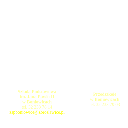
Szkoła Podstawowa
Przedszkole
im. Jana Pawła II
w Boniowicach
w Boniowicach
tel. 32 233 79 03
tel. 32 233 78 14
zspboniowice@zbroslawice.pl