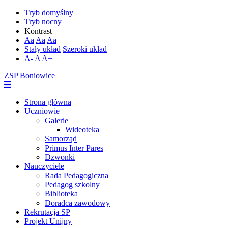
Tryb domyślny
Tryb nocny
Kontrast
Aa
Aa
Aa
Stały układ
Szeroki układ
A-
A
A+
ZSP Boniowice
Strona główna
Uczniowie
Galerie
Wideoteka
Samorząd
Primus Inter Pares
Dzwonki
Nauczyciele
Rada Pedagogiczna
Pedagog szkolny
Biblioteka
Doradca zawodowy
Rekrutacja SP
Projekt Unijny