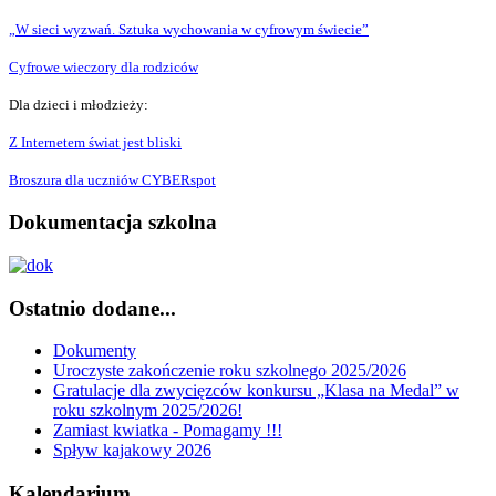
„W sieci wyzwań. Sztuka wychowania w cyfrowym świecie”
Cyfrowe wieczory dla rodziców
Dla dzieci i młodzieży:
Z Internetem świat jest bliski
Broszura dla uczniów CYBERspot
Dokumentacja szkolna
Ostatnio dodane...
Dokumenty
Uroczyste zakończenie roku szkolnego 2025/2026
Gratulacje dla zwycięzców konkursu „Klasa na Medal” w
roku szkolnym 2025/2026!
Zamiast kwiatka - Pomagamy !!!
Spływ kajakowy 2026
Kalendarium