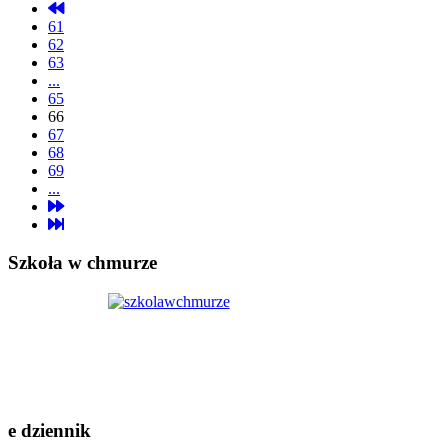
61
62
63
...
65
66
67
68
69
...
Szkoła w chmurze
e dziennik