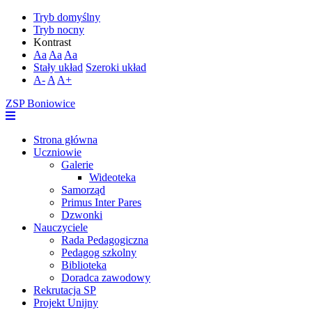
Tryb domyślny
Tryb nocny
Kontrast
Aa
Aa
Aa
Stały układ
Szeroki układ
A-
A
A+
ZSP Boniowice
Strona główna
Uczniowie
Galerie
Wideoteka
Samorząd
Primus Inter Pares
Dzwonki
Nauczyciele
Rada Pedagogiczna
Pedagog szkolny
Biblioteka
Doradca zawodowy
Rekrutacja SP
Projekt Unijny