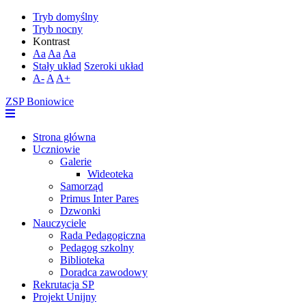
Tryb domyślny
Tryb nocny
Kontrast
Aa
Aa
Aa
Stały układ
Szeroki układ
A-
A
A+
ZSP Boniowice
Strona główna
Uczniowie
Galerie
Wideoteka
Samorząd
Primus Inter Pares
Dzwonki
Nauczyciele
Rada Pedagogiczna
Pedagog szkolny
Biblioteka
Doradca zawodowy
Rekrutacja SP
Projekt Unijny