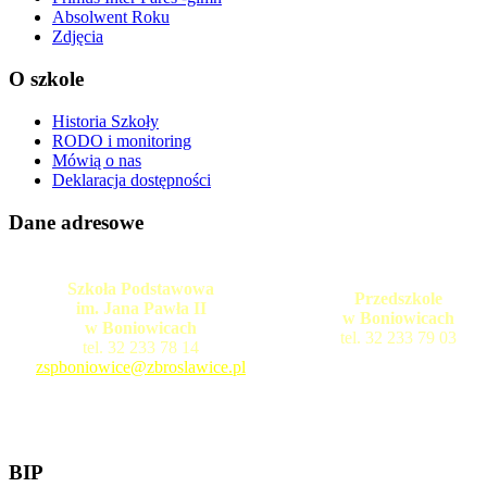
Absolwent Roku
Zdjęcia
O szkole
Historia Szkoły
RODO i monitoring
Mówią o nas
Deklaracja dostępności
Dane adresowe
Szkoła Podstawowa
Przedszkole
im. Jana Pawła II
w Boniowicach
w Boniowicach
tel. 32 233 79 03
tel. 32 233 78 14
zspboniowice@zbroslawice.pl
BIP