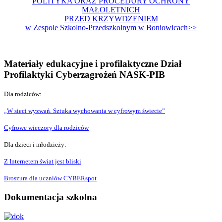
POLITYKA ORAZ PROCEDURY OCHRONY
MAŁOLETNICH
PRZED KRZYWDZENIEM
w Zespole Szkolno-Przedszkolnym w Boniowicach>>
Materiały edukacyjne i profilaktyczne Dział
Profilaktyki Cyberzagrożeń NASK-PIB
Dla rodziców:
„W sieci wyzwań. Sztuka wychowania w cyfrowym świecie”
Cyfrowe wieczory dla rodziców
Dla dzieci i młodzieży:
Z Internetem świat jest bliski
Broszura dla uczniów CYBERspot
Dokumentacja szkolna