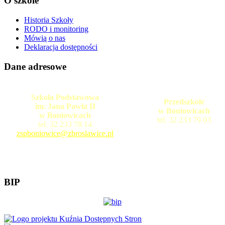
O szkole
Historia Szkoły
RODO i monitoring
Mówią o nas
Deklaracja dostępności
Dane adresowe
Szkoła Podstawowa
Przedszkole
im. Jana Pawła II
w Boniowicach
w Boniowicach
tel. 32 233 79 03
tel. 32 233 78 14
zspboniowice@zbroslawice.pl
BIP