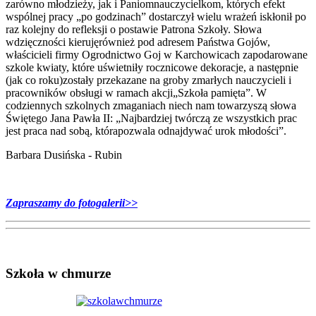
zarówno młodzieży, jak i Paniomnauczycielkom, których efekt
wspólnej pracy „po godzinach” dostarczył wielu wrażeń iskłonił po
raz kolejny do refleksji o postawie Patrona Szkoły. Słowa
wdzięczności kierujęrównież pod adresem Państwa Gojów,
właścicieli firmy Ogrodnictwo Goj w Karchowicach zapodarowane
szkole kwiaty, które uświetniły rocznicowe dekoracje, a następnie
(jak co roku)zostały przekazane na groby zmarłych nauczycieli i
pracowników obsługi w ramach akcji„Szkoła pamięta”. W
codziennych szkolnych zmaganiach niech nam towarzyszą słowa
Świętego Jana Pawła II: „Najbardziej twórczą ze wszystkich prac
jest praca nad sobą, którapozwala odnajdywać urok młodości”.
Barbara Dusińska - Rubin
Zapraszamy do fotogalerii>>
Szkoła w chmurze