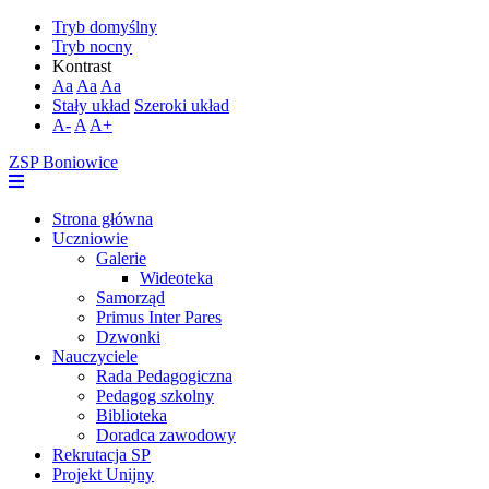
Tryb domyślny
Tryb nocny
Kontrast
Aa
Aa
Aa
Stały układ
Szeroki układ
A-
A
A+
ZSP Boniowice
Strona główna
Uczniowie
Galerie
Wideoteka
Samorząd
Primus Inter Pares
Dzwonki
Nauczyciele
Rada Pedagogiczna
Pedagog szkolny
Biblioteka
Doradca zawodowy
Rekrutacja SP
Projekt Unijny