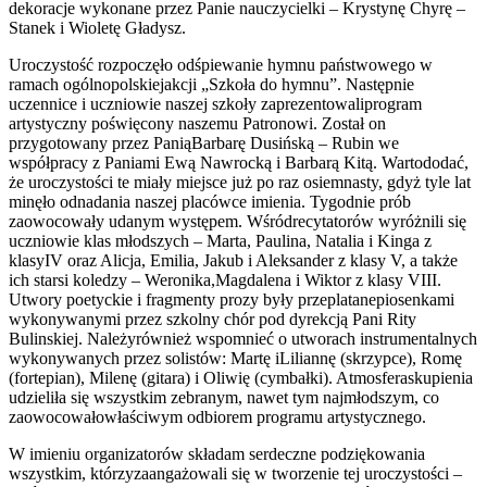
dekoracje wykonane przez Panie nauczycielki – Krystynę Chyrę –
Stanek i Wioletę Gładysz.
Uroczystość rozpoczęło odśpiewanie hymnu państwowego w
ramach ogólnopolskiejakcji „Szkoła do hymnu”. Następnie
uczennice i uczniowie naszej szkoły zaprezentowaliprogram
artystyczny poświęcony naszemu Patronowi. Został on
przygotowany przez PaniąBarbarę Dusińską – Rubin we
współpracy z Paniami Ewą Nawrocką i Barbarą Kitą. Wartododać,
że uroczystości te miały miejsce już po raz osiemnasty, gdyż tyle lat
minęło odnadania naszej placówce imienia. Tygodnie prób
zaowocowały udanym występem. Wśródrecytatorów wyróżnili się
uczniowie klas młodszych – Marta, Paulina, Natalia i Kinga z
klasyIV oraz Alicja, Emilia, Jakub i Aleksander z klasy V, a także
ich starsi koledzy – Weronika,Magdalena i Wiktor z klasy VIII.
Utwory poetyckie i fragmenty prozy były przeplatanepiosenkami
wykonywanymi przez szkolny chór pod dyrekcją Pani Rity
Bulinskiej. Należyrównież wspomnieć o utworach instrumentalnych
wykonywanych przez solistów: Martę iLiliannę (skrzypce), Romę
(fortepian), Milenę (gitara) i Oliwię (cymbałki). Atmosferaskupienia
udzieliła się wszystkim zebranym, nawet tym najmłodszym, co
zaowocowałowłaściwym odbiorem programu artystycznego.
W imieniu organizatorów składam serdeczne podziękowania
wszystkim, którzyzaangażowali się w tworzenie tej uroczystości –