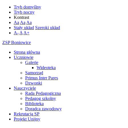
Tryb domyślny
Tryb nocny
Kontrast
Aa
Aa
Aa
Stały układ
Szeroki układ
A-
A
A+
ZSP Boniowice
Strona główna
Uczniowie
Galerie
Wideoteka
Samorząd
Primus Inter Pares
Dzwonki
Nauczyciele
Rada Pedagogiczna
Pedagog szkolny
Biblioteka
Doradca zawodowy
Rekrutacja SP
Projekt Unijny