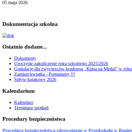
05 maja 2026
Dokumentacja szkolna
Ostatnio dodane...
Dokumenty
Uroczyste zakończenie roku szkolnego 2025/2026
Gratulacje dla zwycięzców konkursu „Klasa na Medal” w rok
Zamiast kwiatka - Pomagamy !!!
Spływ kajakowy 2026
Kalendarium
Kalendarz
Terminarz spotkań
Procedury bezpieczeństwa
Procedura bezpieczeństwa zdrowotnego w Przedszkolu w Bonio