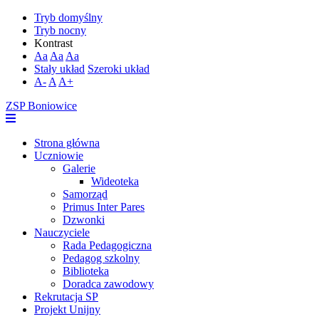
Tryb domyślny
Tryb nocny
Kontrast
Aa
Aa
Aa
Stały układ
Szeroki układ
A-
A
A+
ZSP Boniowice
Strona główna
Uczniowie
Galerie
Wideoteka
Samorząd
Primus Inter Pares
Dzwonki
Nauczyciele
Rada Pedagogiczna
Pedagog szkolny
Biblioteka
Doradca zawodowy
Rekrutacja SP
Projekt Unijny