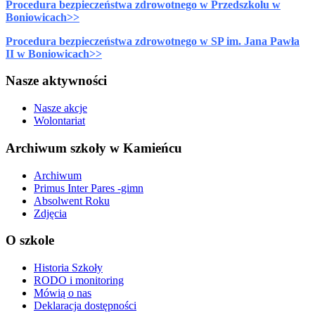
Procedura bezpieczeństwa zdrowotnego w Przedszkolu w
Boniowicach>>
Procedura bezpieczeństwa zdrowotnego w SP im. Jana Pawła
II w Boniowicach>>
Nasze aktywności
Nasze akcje
Wolontariat
Archiwum szkoły w Kamieńcu
Archiwum
Primus Inter Pares -gimn
Absolwent Roku
Zdjęcia
O szkole
Historia Szkoły
RODO i monitoring
Mówią o nas
Deklaracja dostępności