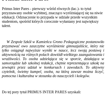
Primus Inter Pares - pierwszy wśród równych (łac.)- to tytuł
przyznawany osobie wybitnej, znacząco wyróżniającej się na niwie
edukacji. Odznaczenie to przypada w udziale przede wszystkim
studentom, spośród których corocznie wyłaniany jest największy
talent.
W Zespole Szkół w Kamieńcu Grono Pedagogiczne postanowiło
przyznawać owo zaszczytne wyróżnienie gimnazjaliście, który nie
tylko osiągnął najwyższe wyniki w nauce, lecz swoją postawą i
aktywnością na różnych polach dowiódł wielkiego zaangażowania i
wrażliwości. To osoba udzielająca się w sporcie, działająca w
samorządzie lub szkolnej redakcji, chętnie reprezentująca szkołę na
zewnątrz przez udział w konkursach i zawodach. To aktywny
czytelnik, świetny kumpel, osoba, na którą zawsze można liczyć,
pomocna i kulturalna w stosunku do nauczycieli i kolegów.
Do tej pory tytuł PRIMUS INTER PARES uzyskali: