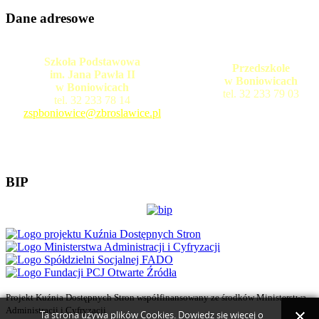
Dane adresowe
Szkoła Podstawowa
Przedszkole
im. Jana Pawła II
w Boniowicach
w Boniowicach
tel. 32 233 79 03
tel. 32 233 78 14
zspboniowice@zbroslawice.pl
BIP
Projekt Kuźnia Dostępnych Stron współfinansowany ze środków Ministerstwa
Administracji i Cyfryzacji
Ta strona używa plików Cookies. Dowiedz się więcej o