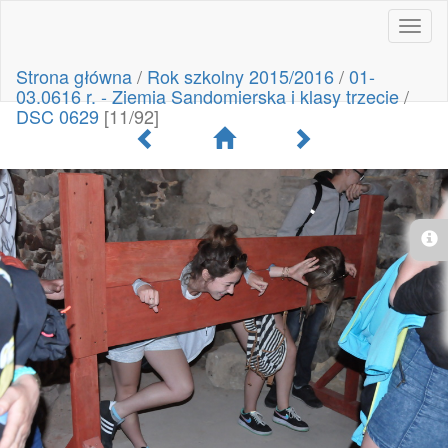
Toggl
naviga
Strona główna
/
Rok szkolny 2015/2016
/
01-
03.0616 r. - Ziemia Sandomierska i klasy trzecie
/
DSC 0629
[11/92]