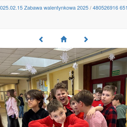
025.02.15 Zabawa walentynkowa 2025
/
480526916 65