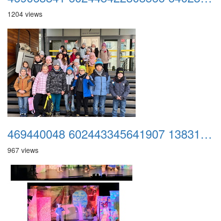
1204 views
469440048 602443345641907 1383117753959954264 n
967 views