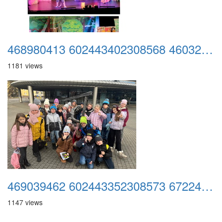
468980413 602443402308568 4603287923481668644 n
1181 views
469039462 602443352308573 6722439687256498253 n
1147 views