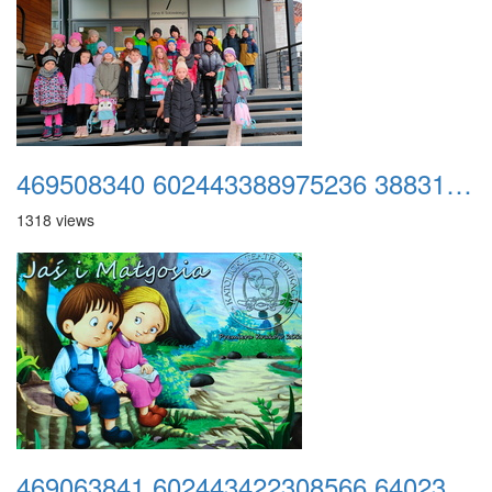
469508340 602443388975236 3883153696137516021 n
1318 views
469063841 602443422308566 6402387380484273628 n