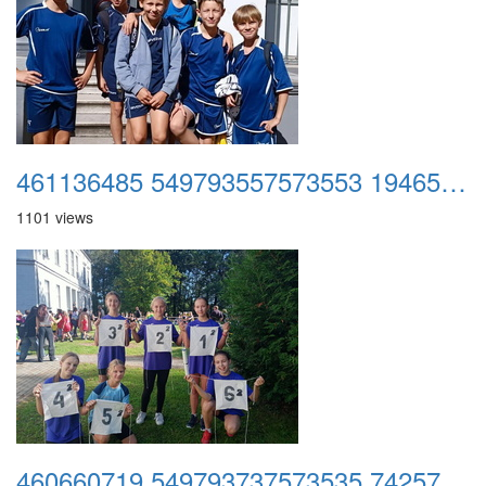
461136485 549793557573553 1946549426334149850 n
1101 views
460660719 549793737573535 7425750528900265395 n