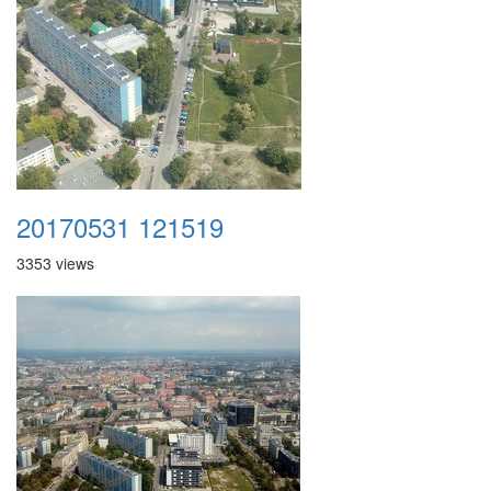
20170531 121519
3353 views