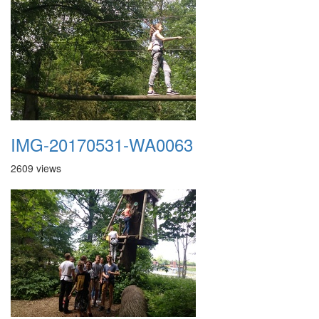
IMG-20170531-WA0063
2609 views