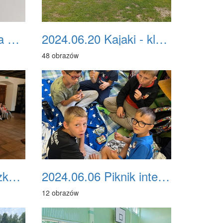
2024.06.21 Klasa na medal
2024.06.20 Kajaki - klasa IV, V
48 obrazów
2024.06.10 Wycieczka do Szkoły Magii i Czarodziejstwa w Starych Tarnowicach - klasa II
2024.06.06 Piknik integracyjny - klasa I
12 obrazów