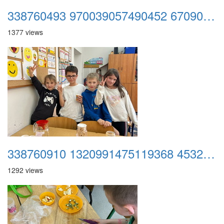
338760493 970039057490452 6709089556111075578 n
1377 views
338760910 1320991475119368 453205095628423842 n
1292 views