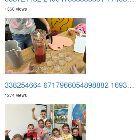
1360 views
338254664 6717966054898882 1693961219495628586 n
1274 views