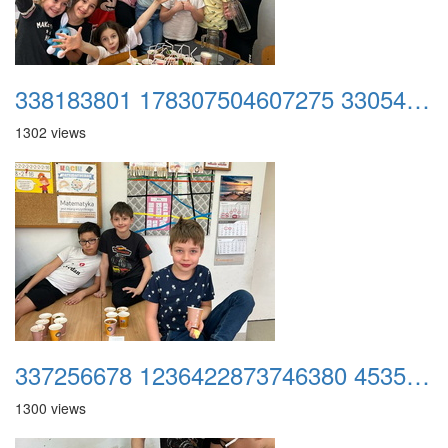
338183801 178307504607275 3305492889238133234 n
1302 views
337256678 1236422873746380 4535643652338875585 n
1300 views