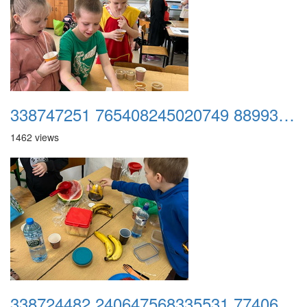
338747251 765408245020749 8899372258139118596 n
1462 views
338724482 240647568335531 7740659443007482257 n