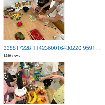
338817228 1142360016430220 959125968150647681 n
1289 views