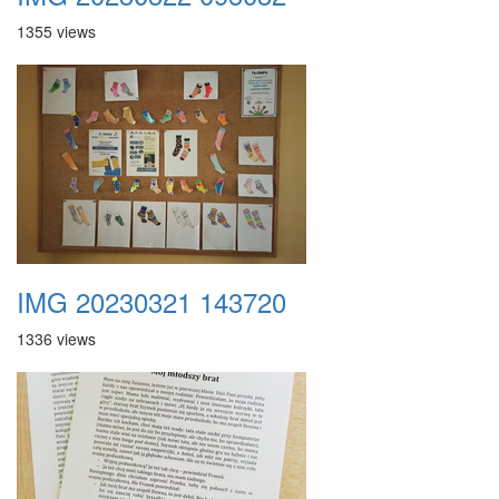
1355 views
IMG 20230321 143720
1336 views