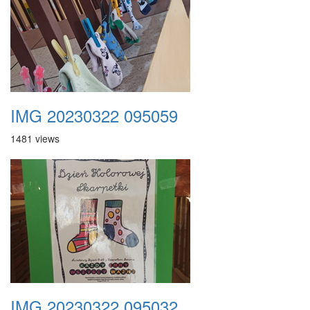
IMG 20230322 095059
1481 views
IMG 20230322 095032